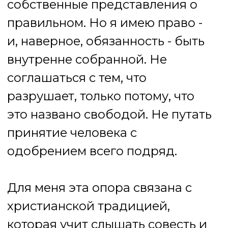
никогда этим не исчерпывается.
В нём всегда есть что-то
большее, чем то, с чем он
пришёл сегодня.
Светить для меня — не значит
сиять фарфоровой улыбкой и
повторять, что всё хорошо. Это
значит сидеть в сумерках чужой
души и тихо подсвечивать углы,
которые человек в спешке или
страхе перестал замечать.
Спрашивать не только: «Как это
получить?», но и: «Откуда это
желание? Что будет с вами, если
оно исполнится? К чему оно
ведёт?»