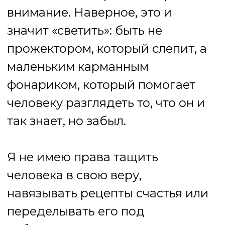
помнить о том, что человек
всегда больше своего страха,
больше своей травмы, больше
своего сегодняшнего хаоса. В
ней для меня есть память о том,
каким человек может стать, если
не предаёт лучшего в себе. Не
идеальным, не безошибочным, а
более цельным, честным,
способным любить и
выдерживать правду о себе.
Без этой памяти очень легко
свести человека к его
симптомам, к его боли или к
очередному желанию, которое
кажется срочным. Но человек