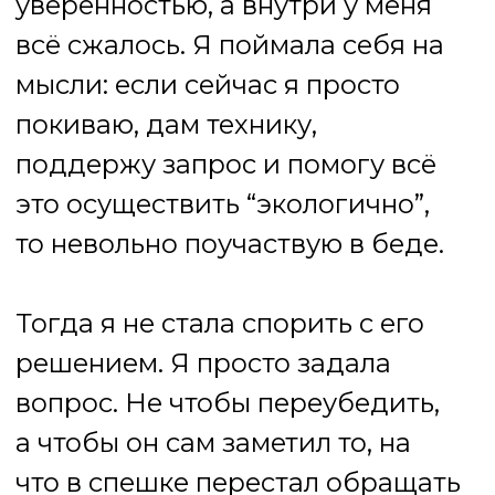
Я не имею права тащить
человека в свою веру,
навязывать рецепты счастья или
переделывать его под
собственные представления о
правильном. Но я имею право -
и, наверное, обязанность - быть
внутренне собранной. Не
соглашаться с тем, что
разрушает, только потому, что
это названо свободой. Не путать
принятие человека с
одобрением всего подряд.
Для меня эта опора связана с
христианской традицией,
которая учит слышать совесть и