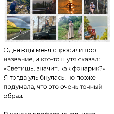
Однажды меня спросили про
название, и кто-то шутя сказал:
«Светишь, значит, как фонарик?»
Я тогда улыбнулась, но позже
подумала, что это очень точный
образ.
В начале профессионального
пути мне казалось, что моя
главная задача — стать как
можно менее заметной.
Удобной, нейтральной, почти
прозрачной стеной, о которую
человек может безопасно
опереться. В нашей профессии
часто справедливо напоминают:
не навязывай свою позицию, не