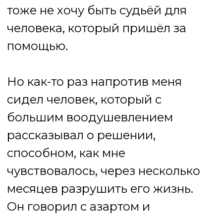
покиваю, дам технику,
поддержу запрос и помогу всё
это осуществить “экологично”,
то невольно поучаствую в беде.
Тогда я не стала спорить с его
решением. Я просто задала
вопрос. Не чтобы переубедить,
а чтобы он сам заметил то, на
что в спешке перестал обращать
внимание. Наверное, это и
значит «светить»: быть не
прожектором, который слепит, а
маленьким карманным
фонариком, который помогает
человеку разглядеть то, что он и
так знает, но забыл.