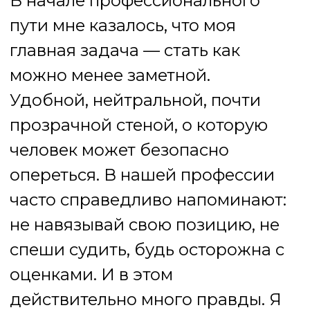
спеши судить, будь осторожна с
оценками. И в этом
действительно много правды. Я
тоже не хочу быть судьёй для
человека, который пришёл за
помощью.
Но как-то раз напротив меня
сидел человек, который с
большим воодушевлением
рассказывал о решении,
способном, как мне
чувствовалось, через несколько
месяцев разрушить его жизнь.
Он говорил с азартом и
уверенностью, а внутри у меня
всё сжалось. Я поймала себя на
мысли: если сейчас я просто